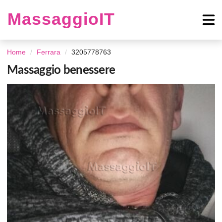
MassaggioIT
Home
Ferrara
3205778763
Massaggio benessere