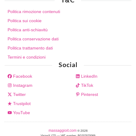
T&C
Politica rimozione contenuti
Politica sui cookie
Politica anti-schiavitù
Politica conservazione dati
Politica trattamento dati
Termini e condizioni
Social
Facebook
LinkedIn
Instagram
TikTok
Twitter
Pinterest
Trustpilot
YouTube
massaggioit.com
© 2026
VisionX LTD — VAT number: BG207670069