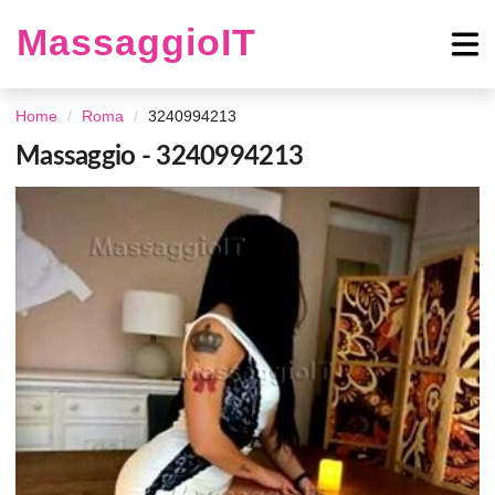
MassaggioIT
Home
Roma
3240994213
Massaggio - 3240994213