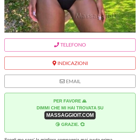
TELEFONO
INDICAZIONI
EMAIL
PER FAVORE 🙏
DIMMI CHE MI HAI TROVATA SU
MASSAGGIOIT.COM
😘 GRAZIE. 💞
Scegli me saro' la migliore compagnia mai avuta prima....