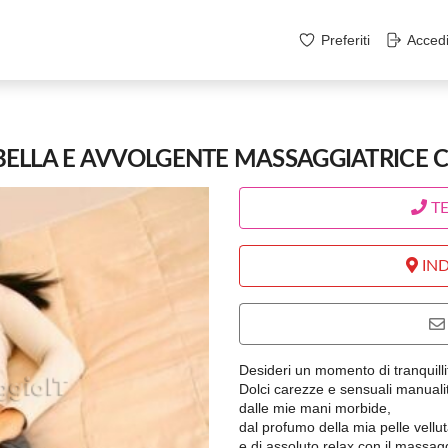
Preferiti
Acced
..BELLA E AVVOLGENTE MASSAGGIATRIC
T
IND
Desideri un momento di tranquillit
Dolci carezze e sensuali manualit.
dalle mie mani morbide,
dal profumo della mia pelle vellu
e di assoluto relax con il mass