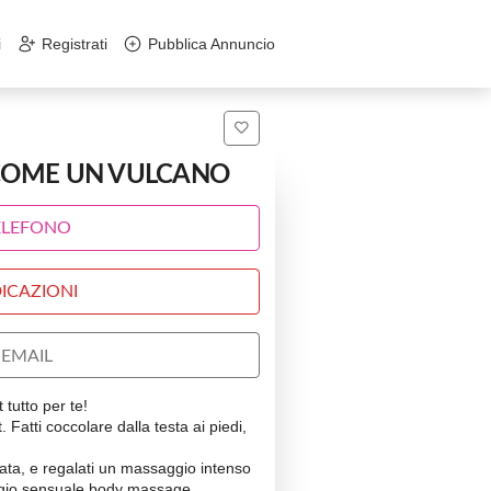
i
Registrati
Pubblica Annuncio
E COME UN VULCANO
ELEFONO
ICAZIONI
EMAIL
 tutto per te!
 Fatti coccolare dalla testa ai piedi,
tata, e regalati un massaggio intenso
aggio sensuale body massage.