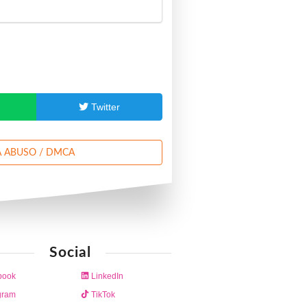
p
Twitter
 ABUSO / DMCA
Social
book
LinkedIn
gram
TikTok