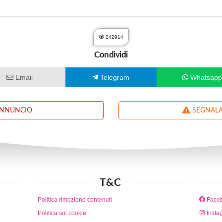
242914
Condividi
Email
Telegram
Whatsap
ANNUNCIO
SEGNALA
T&C
Politica rimozione contenuti
Face
Politica sui cookie
Insta