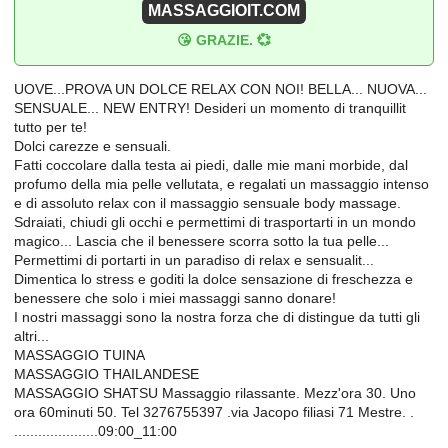
MASSAGGIOIT.COM
😘 GRAZIE. 💞
UOVE...PROVA UN DOLCE RELAX CON NOI! BELLA... NUOVA...
SENSUALE... NEW ENTRY! Desideri un momento di tranquillit
tutto per te!
Dolci carezze e sensuali.
Fatti coccolare dalla testa ai piedi, dalle mie mani morbide, dal
profumo della mia pelle vellutata, e regalati un massaggio intenso
e di assoluto relax con il massaggio sensuale body massage.
Sdraiati, chiudi gli occhi e permettimi di trasportarti in un mondo
magico... Lascia che il benessere scorra sotto la tua pelle...
Permettimi di portarti in un paradiso di relax e sensualit...
Dimentica lo stress e goditi la dolce sensazione di freschezza e
benessere che solo i miei massaggi sanno donare!
I nostri massaggi sono la nostra forza che di distingue da tutti gli
altri...
MASSAGGIO TUINA
MASSAGGIO THAILANDESE
MASSAGGIO SHATSU Massaggio rilassante. Mezz'ora 30. Uno
ora 60minuti 50. Tel 3276755397 .via Jacopo filiasi 71 Mestre. .
.....................09:00_11:00