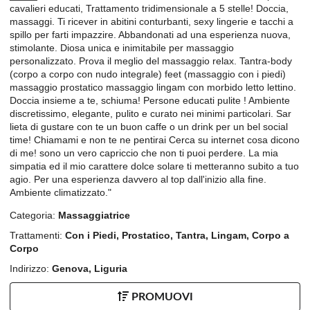
cavalieri educati, Trattamento tridimensionale a 5 stelle! Doccia,
massaggi. Ti ricever in abitini conturbanti, sexy lingerie e tacchi a
spillo per farti impazzire. Abbandonati ad una esperienza nuova,
stimolante. Diosa unica e inimitabile per massaggio
personalizzato. Prova il meglio del massaggio relax. Tantra-body
(corpo a corpo con nudo integrale) feet (massaggio con i piedi)
massaggio prostatico massaggio lingam con morbido letto lettino.
Doccia insieme a te, schiuma! Persone educati pulite ! Ambiente
discretissimo, elegante, pulito e curato nei minimi particolari. Sar
lieta di gustare con te un buon caffe o un drink per un bel social
time! Chiamami e non te ne pentirai Cerca su internet cosa dicono
di me! sono un vero capriccio che non ti puoi perdere. La mia
simpatia ed il mio carattere dolce solare ti metteranno subito a tuo
agio. Per una esperienza davvero al top dall'inizio alla fine.
Ambiente climatizzato."
Categoria:
Massaggiatrice
Trattamenti:
Con i Piedi, Prostatico, Tantra, Lingam, Corpo a
Corpo
Indirizzo:
Genova, Liguria
PROMUOVI