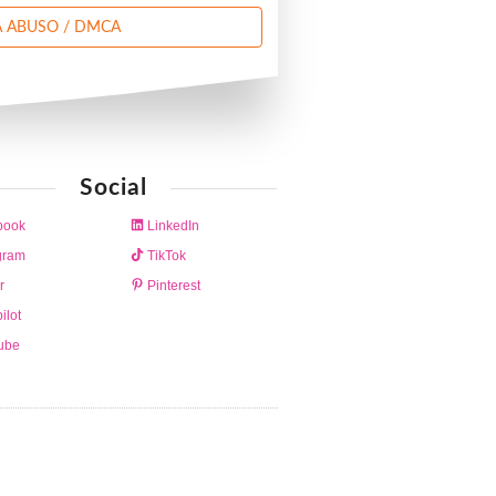
 ABUSO / DMCA
Social
book
LinkedIn
gram
TikTok
r
Pinterest
ilot
ube