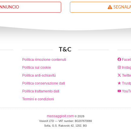
ANNUNCIO
SEGNALA
T&C
Politica rimozione contenuti
Face
Politica sui cookie
Insta
Politica anti-schiavitù
Twitte
Politica conservazione dati
Trustp
Politica trattamento dati
YouT
Termini e condizioni
massaggioit.com
© 2026
VisionX LTD — VAT number: BG207670069
Sofia, G.S. Rakovski 42, 1202, BG