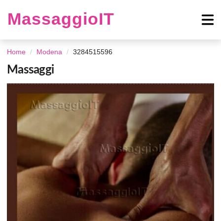
MassaggioIT
Home
Modena
3284515596
Massaggi