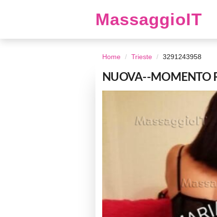
MassaggioIT
Home
Trieste
3291243958
NUOVA--MOMENTO RI