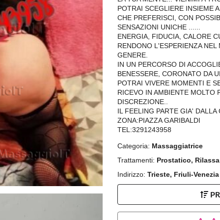
POTRAI SCEGLIERE INSIEME A
CHE PREFERISCI, CON POSSIBI
SENSAZIONI UNICHE ......
ENERGIA, FIDUCIA, CALORE 
RENDONO L'ESPERIENZA NEL 
GENERE.
IN UN PERCORSO DI ACCOGLI
BENESSERE, CORONATO DA UN
POTRAI VIVERE MOMENTI E SE
RICEVO IN AMBIENTE MOLTO 
DISCREZIONE..
IL FEELING PARTE GIA' DALLA 
ZONA:PIAZZA GARIBALDI
TEL:3291243958
Categoria:
Massaggiatrice
Trattamenti:
Prostatico, Rilass
Indirizzo:
Trieste, Friuli-Venezia
P