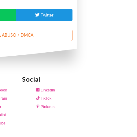
p
Twitter
 ABUSO / DMCA
Social
book
LinkedIn
gram
TikTok
r
Pinterest
ilot
ube