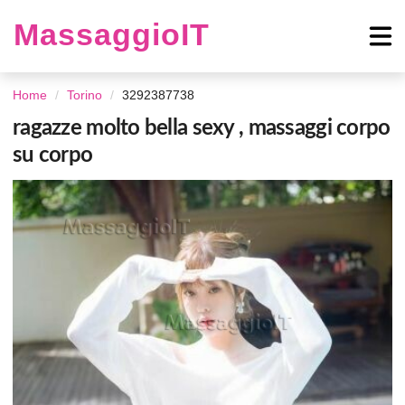
MassaggioIT
Home
Torino
3292387738
ragazze molto bella sexy , massaggi corpo
su corpo