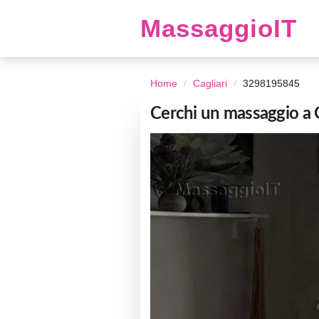
MassaggioIT
Home
Cagliari
3298195845
Cerchi un massaggio a C