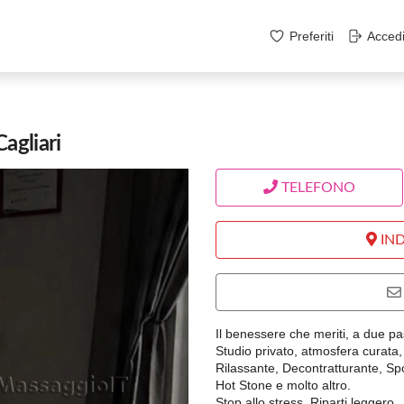
Preferiti
Acced
agliari
TELEFONO
IND
Il benessere che meriti, a due pa
Studio privato, atmosfera curata
Rilassante, Decontratturante, Sp
Hot Stone e molto altro.
Stop allo stress. Riparti leggero.