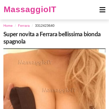
MassaggioIT
Home
Ferrara
3312423640
Super novita a Ferrara bellissima bionda
spagnola