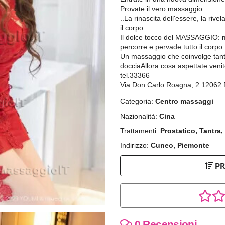
Provate il vero massaggio
..La rinascita dell'essere, la rive
il corpo.
Il dolce tocco del MASSAGGIO: m
percorre e pervade tutto il corpo.
Un massaggio che coinvolge tant
docciaAllora cosa aspettate venit
tel.33366
Via Don Carlo Roagna, 2 12062
Categoria:
Centro massaggi
Nazionalità:
Cina
Trattamenti:
Prostatico, Tantra
Indirizzo:
Cuneo, Piemonte
P
0 Recensioni