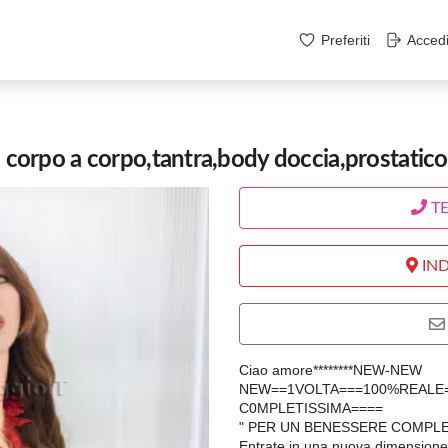
Preferiti
Acced
rpo a corpo,tantra,body doccia,prostatico.
T
IND
Ciao amore********NEW-NEW
NEW==1VOLTA===100%REALE=
C0MPLETISSIMA====
" PER UN BENESSERE COMPLET
Entrate in una nuova dimensione