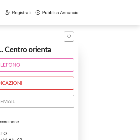
i
Registrati
Pubblica Annuncio
. Centro orienta
ELEFONO
ICAZIONI
EMAIL
==cinese
O.. .
 del RELAX...