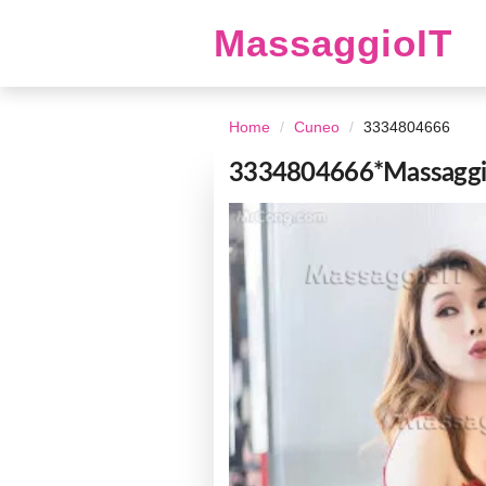
MassaggioIT
Home
Cuneo
3334804666
3334804666*Massaggi co