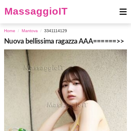
MassaggioIT
Home
Mantova
3341114129
Nuova bellissima ragazza AAA======>>