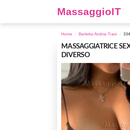
MassaggioIT
Home
Barletta-Andria-Trani
33
MASSAGGIATRICE SEX
DIVERSO