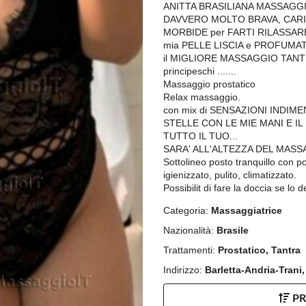
ANITTA BRASILIANA MASSAGG
DAVVERO MOLTO BRAVA, CARIN
MORBIDE per FARTI RILASSA
mia PELLE LISCIA e PROFUMAT
il MIGLIORE MASSAGGIO TANTRA
principeschi .......
Massaggio prostatico
Relax massaggio.
con mix di SENSAZIONI INDIME
STELLE CON LE MIE MANI E I
TUTTO IL TUO...
SARA' ALL'ALTEZZA DEL MASS
Sottolineo posto tranquillo con p
igienizzato, pulito, climatizzato.
Possibilit di fare la doccia se lo d
Categoria:
Massaggiatrice
Nazionalità:
Brasile
Trattamenti:
Prostatico, Tantra
Indirizzo:
Barletta-Andria-Trani,
P