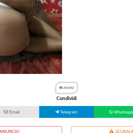
281652
Condividi
Email
Telegram
Whatsap
ANNUNCIO
SEGNALA