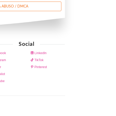
 ABUSO / DMCA
Social
book
LinkedIn
gram
TikTok
r
Pinterest
ilot
ube