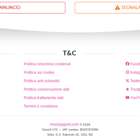
ANNUNCIO
SEGNALA
T&C
Politica rimozione contenuti
Face
Politica sui cookie
Insta
Politica anti-schiavitù
Twitte
Politica conservazione dati
Trustp
Politica trattamento dati
YouT
Termini e condizioni
massaggioit.com
© 2026
VisionX LTD — VAT number: BG207670069
Sofia, G.S. Rakovski 42, 1202, BG