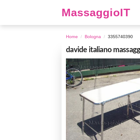
MassaggioIT
Home
Bologna
3355740390
davide italiano massaggi