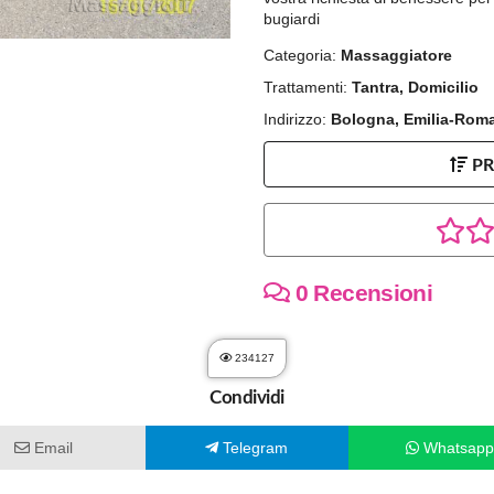
bugiardi
Categoria:
Massaggiatore
Trattamenti:
Tantra, Domicilio
Indirizzo:
Bologna, Emilia-Rom
P
0 Recensioni
234127
Condividi
Email
Telegram
Whatsap