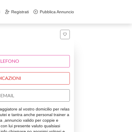
i
Registrati
Pubblica Annuncio
ELEFONO
ICAZIONI
EMAIL
ggiatore al vostro domicilio per relas
tei e tantra anche personal trainer a
ma ,annuncio valido per coppie e
e con lui presente valuto qualsiasi
 info chiamare no anonimi volgari e