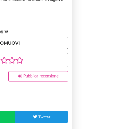
agna
ROMUOVI
Pubblica recensione
p
Twitter