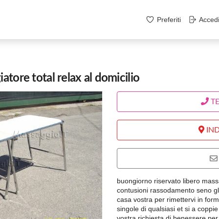
Preferiti
Acced
atore total relax al domicilio
T
IND
buongiorno riservato libero massa
contusioni rassodamento seno glu
casa vostra per rimettervi in for
singole di qualsiasi et si a coppi
vostra richiesta di benessere per