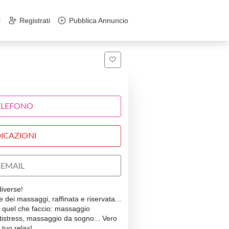
i
Registrati
Pubblica Annuncio
ELEFONO
ICAZIONI
EMAIL
iverse!
dei massaggi, raffinata e riservata...
 quel che faccio: massaggio
tistress, massaggio da sogno... Vero
 tuo relax!