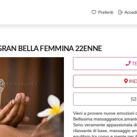
Preferiti
Acced
 GRAN BELLA FEMMINA 22ENNE
T
IND
Vieni a provare nuove emozioni d
Bellissima massaggiatrice,amante 
Sono veramente appassionata di
rilassante di base, massaggio an
equilibrio tra corpo e mente per il