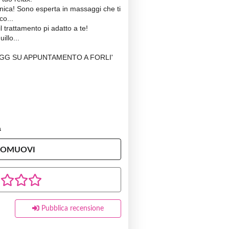
nica! Sono esperta in massaggi che ti
o...
 trattamento pi adatto a te!
illo...
 GG SU APPUNTAMENTO A FORLI'
a
ROMUOVI
Pubblica recensione