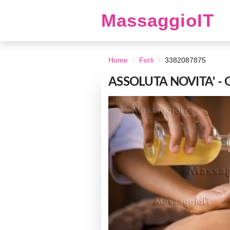
MassaggioIT
Home
Forli
3382087875
ASSOLUTA NOVITA' -