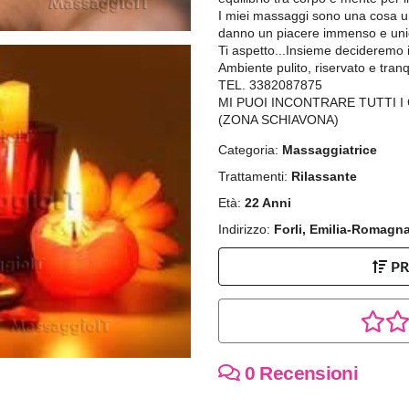
I miei massaggi sono una cosa u
danno un piacere immenso e unic
Ti aspetto...Insieme decideremo il
Ambiente pulito, riservato e tranqu
TEL. 3382087875
MI PUOI INCONTRARE TUTTI I
(ZONA SCHIAVONA)
Categoria:
Massaggiatrice
Trattamenti:
Rilassante
Età:
22 Anni
Indirizzo:
Forli, Emilia-Romagn
P
0 Recensioni