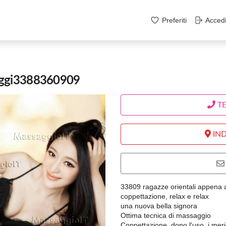
Preferiti
Acced
aggi3388360909
T
IND
33809 ragazze orientali appena ar
coppettazione, relax e relax
una nuova bella signora
Ottima tecnica di massaggio
Coppettazione, dopo l'uso, i mer