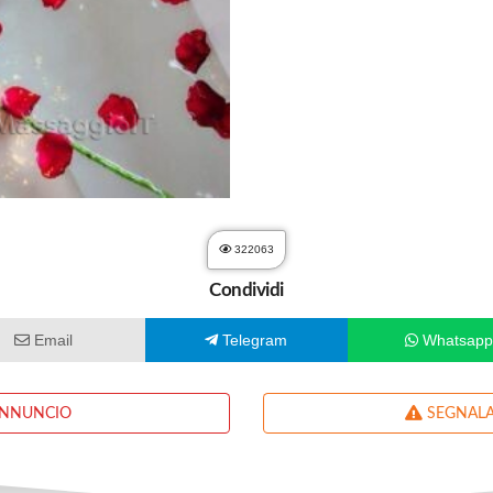
322063
Condividi
Email
Telegram
Whatsap
ANNUNCIO
SEGNALA