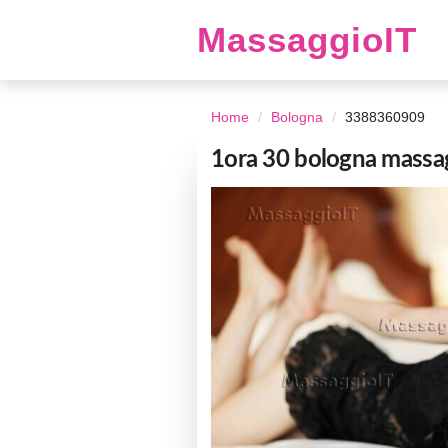
MassaggioIT
Home
Bologna
3388360909
1ora 30 bologna mass