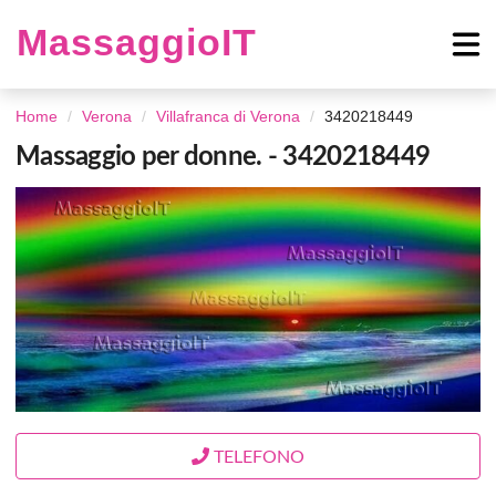
MassaggioIT
Home
Verona
Villafranca di Verona
3420218449
Massaggio per donne. - 3420218449
TELEFONO