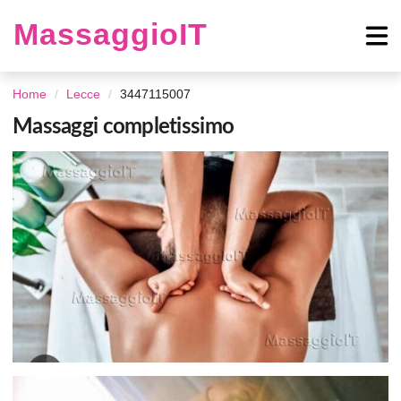
MassaggioIT
Home
Lecce
3447115007
Massaggi completissimo