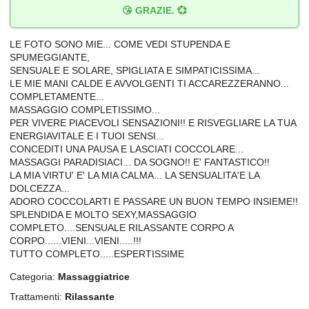
😘 GRAZIE. 💞
LE FOTO SONO MIE... COME VEDI STUPENDA E
SPUMEGGIANTE,
SENSUALE E SOLARE, SPIGLIATA E SIMPATICISSIMA...
LE MIE MANI CALDE E AVVOLGENTI TI ACCAREZZERANNO...
COMPLETAMENTE...
MASSAGGIO COMPLETISSIMO...
PER VIVERE PIACEVOLI SENSAZIONI!! E RISVEGLIARE LA TUA
ENERGIAVITALE E I TUOI SENSI...
CONCEDITI UNA PAUSA E LASCIATI COCCOLARE...
MASSAGGI PARADISIACI... DA SOGNO!! E' FANTASTICO!!
LA MIA VIRTU' E' LA MIA CALMA... LA SENSUALITA'E LA
DOLCEZZA...
ADORO COCCOLARTI E PASSARE UN BUON TEMPO INSIEME!!
SPLENDIDA E MOLTO SEXY,MASSAGGIO
COMPLETO....SENSUALE RILASSANTE CORPO A
CORPO......VIENI...VIENI.....!!!
TUTTO COMPLETO.....ESPERTISSIME
Categoria:
Massaggiatrice
Trattamenti:
Rilassante