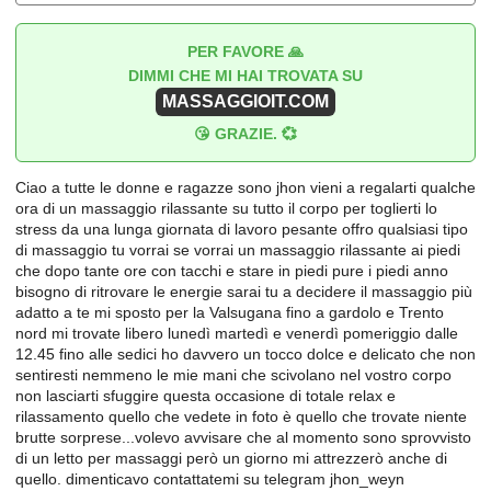
PER FAVORE 🙏
DIMMI CHE MI HAI TROVATA SU
MASSAGGIOIT.COM
😘 GRAZIE. 💞
Ciao a tutte le donne e ragazze sono jhon vieni a regalarti qualche
ora di un massaggio rilassante su tutto il corpo per toglierti lo
stress da una lunga giornata di lavoro pesante offro qualsiasi tipo
di massaggio tu vorrai se vorrai un massaggio rilassante ai piedi
che dopo tante ore con tacchi e stare in piedi pure i piedi anno
bisogno di ritrovare le energie sarai tu a decidere il massaggio più
adatto a te mi sposto per la Valsugana fino a gardolo e Trento
nord mi trovate libero lunedì martedì e venerdì pomeriggio dalle
12.45 fino alle sedici ho davvero un tocco dolce e delicato che non
sentiresti nemmeno le mie mani che scivolano nel vostro corpo
non lasciarti sfuggire questa occasione di totale relax e
rilassamento quello che vedete in foto è quello che trovate niente
brutte sorprese...volevo avvisare che al momento sono sprovvisto
di un letto per massaggi però un giorno mi attrezzerò anche di
quello. dimenticavo contattatemi su telegram jhon_weyn