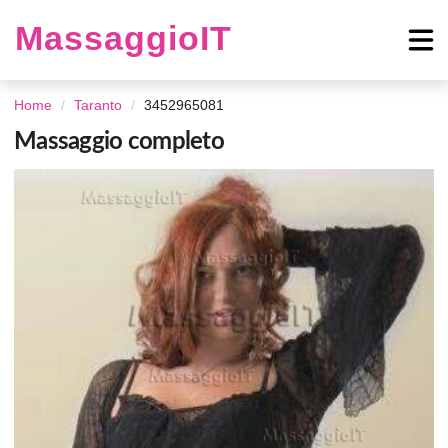
MassaggioIT
Home
Taranto
3452965081
Massaggio completo