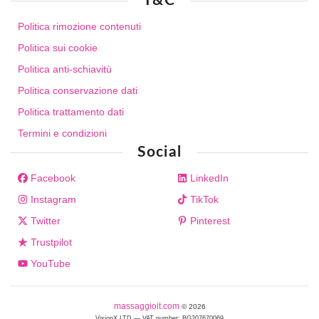
T&C
Politica rimozione contenuti
Politica sui cookie
Politica anti-schiavitù
Politica conservazione dati
Politica trattamento dati
Termini e condizioni
Social
Facebook
LinkedIn
Instagram
TikTok
Twitter
Pinterest
Trustpilot
YouTube
massaggioit.com
© 2026
VisionX LTD — VAT number: BG207670069