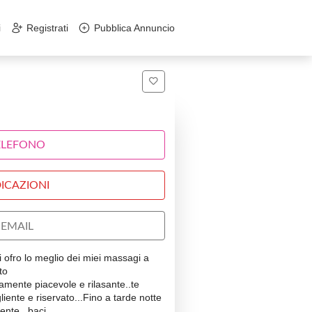
i
Registrati
Pubblica Annuncio
ELEFONO
ICAZIONI
EMAIL
i ofro lo meglio dei miei massagi a
to
tamente piacevole e rilasante..te
iente e riservato...Fino a tarde notte
ente...baci