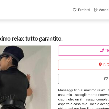
Preferiti
Acced
mo relax tutto garantito.
T
IND
Massaggi fino al maximo relax...t
casa mia...accogliemento riserva
ciao ti ofro un il massagi comple
aspetto a casa mia...locale accogl
chiamami per fare il tuo apuntam