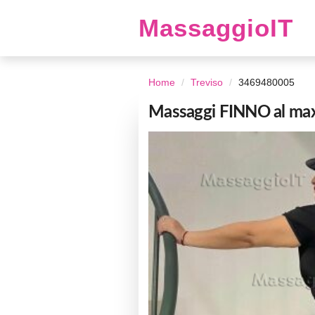
MassaggioIT
Home
Treviso
3469480005
Massaggi FINNO al maxi