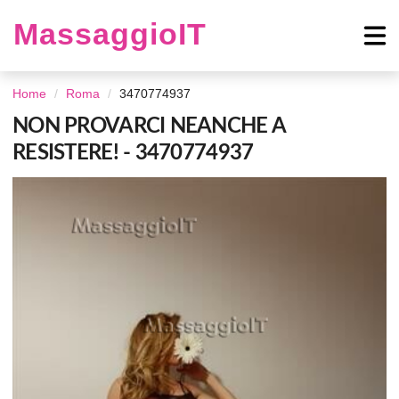
MassaggioIT
Home
Roma
3470774937
NON PROVARCI NEANCHE A
RESISTERE! - 3470774937