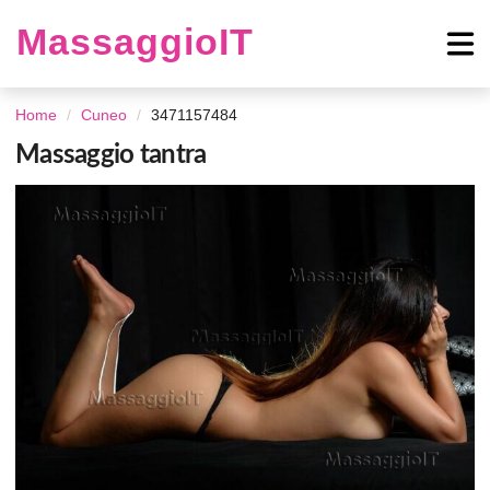
MassaggioIT
Home
Cuneo
3471157484
Massaggio tantra