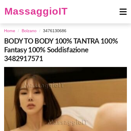
MassaggioIT
Home
Bolzano
3476130686
BODY TO BODY 100% TANTRA 100%
Fantasy 100% Soddisfazione
3482917571