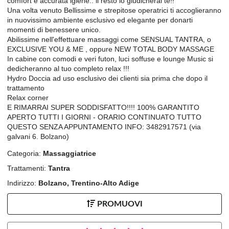
comfort e accurata igiene.. il resto lo giudicherai te!!
Una volta venuto Bellissime e strepitose operatrici ti accoglieranno
in nuovissimo ambiente esclusivo ed elegante per donarti
momenti di benessere unico.
Abilissime nell'effettuare massaggi come SENSUAL TANTRA, o
EXCLUSIVE YOU & ME , oppure NEW TOTAL BODY MASSAGE
In cabine con comodi e veri futon, luci soffuse e lounge Music si
dedicheranno al tuo completo relax !!!
Hydro Doccia ad uso esclusivo dei clienti sia prima che dopo il
trattamento
Relax corner
E RIMARRAI SUPER SODDISFATTO!!!! 100% GARANTITO
APERTO TUTTI I GIORNI - ORARIO CONTINUATO TUTTO
QUESTO SENZA APPUNTAMENTO INFO: 3482917571 (via
galvani 6. Bolzano)
Categoria:
Massaggiatrice
Trattamenti:
Tantra
Indirizzo:
Bolzano, Trentino-Alto Adige
PROMUOVI