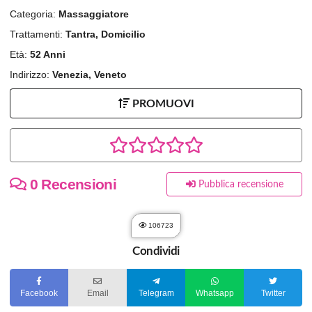
Categoria:
Massaggiatore
Trattamenti:
Tantra, Domicilio
Età:
52 Anni
Indirizzo:
Venezia, Veneto
PROMUOVI
0 Recensioni
Pubblica recensione
106723
Condividi
Facebook
Email
Telegram
Whatsapp
Twitter