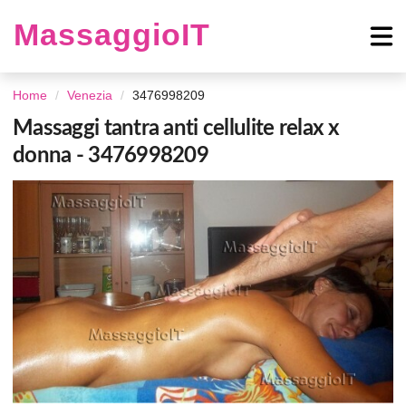
MassaggioIT
Home
Venezia
3476998209
Massaggi tantra anti cellulite relax x
donna - 3476998209