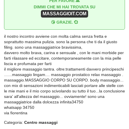
PER FAVORE 🙏
DIMMI CHE MI HAI TROVATA SU
MASSAGGIOIT.COM
😘 GRAZIE. 💞
il nostro incontro avviene con molta calma senza fretta e
soprattutto massima pulizia. sono la persona che ti da il giusto
filing. sono una massaggiatrice bravissima,
davvero molto brava, carina e sensuale , con le mani morbide per
farti rilassare ed eccitare, contemporaneamente con la mia pelle
liscia e profumata per farti
il migliore massaggio tantra. oltre:trattamenti davvero principeschi
.......massaggio lingam.... massaggio prostatico relax massaggio .
massaggio.MASSAGGIO CORPO SU CORPO. body massaggio...
con mix di sensazioni indimenticabili lasciati portare alle stelle con
le mie mani e il mio corpo scivolando su tutto il tuo...la conclusione
sara' all'altezza del massaggio... ovviamente! sono una
massaggiatrice dalla dolcezza infinita34750
whatsapp 34750
via fiorentina
Categoria:
Centro massaggi