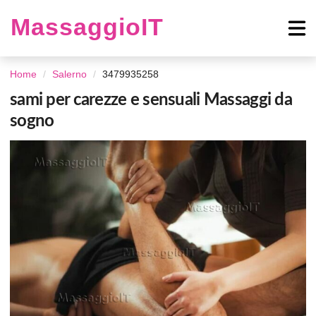
MassaggioIT
Home
Salerno
3479935258
sami per carezze e sensuali Massaggi da
sogno