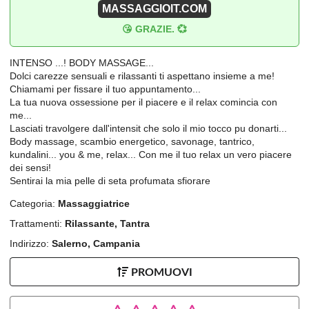
MASSAGGIOIT.COM
😘 GRAZIE. 💞
INTENSO ...! BODY MASSAGE...
Dolci carezze sensuali e rilassanti ti aspettano insieme a me!
Chiamami per fissare il tuo appuntamento...
La tua nuova ossessione per il piacere e il relax comincia con
me...
Lasciati travolgere dall'intensit che solo il mio tocco pu donarti...
Body massage, scambio energetico, savonage, tantrico,
kundalini... you & me, relax... Con me il tuo relax un vero piacere
dei sensi!
Sentirai la mia pelle di seta profumata sfiorare
Categoria:
Massaggiatrice
Trattamenti:
Rilassante, Tantra
Indirizzo:
Salerno, Campania
PROMUOVI