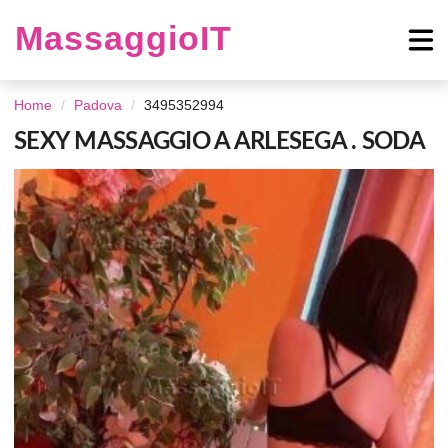
MassaggioIT
Home
Padova
3495352994
SEXY MASSAGGIO A ARLESEGA . SODA