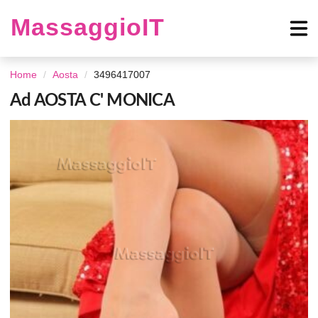
MassaggioIT
Home
Aosta
3496417007
Ad AOSTA C' MONICA