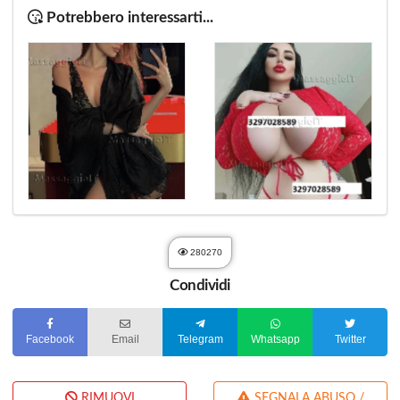
Potrebbero interessarti...
280270
Condividi
Facebook
Email
Telegram
Whatsapp
Twitter
RIMUOVI
SEGNALA ABUSO /