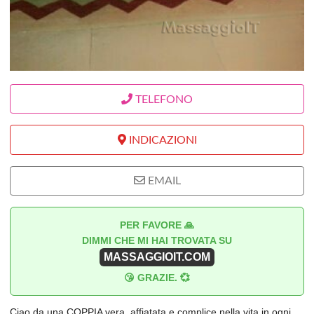
TELEFONO
INDICAZIONI
EMAIL
PER FAVORE 🙏
DIMMI CHE MI HAI TROVATA SU
MASSAGGIOIT.COM
😘 GRAZIE. 💞
Ciao da una COPPIA vera, affiatata e complice nella vita in ogni