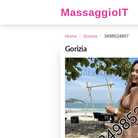
MassaggioIT
Home
Gorizia
3498524807
Gorizia