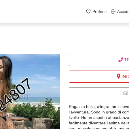
Preferiti
Acced
T
IND
Ragazza bella, allegra, amichevol
l'avventura. Sono in grado di co
livello. Ho un aspetto abbastanza
facilmente diventare l'anima del
confortevole e memorabile per e