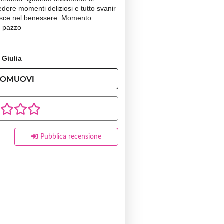
edere momenti deliziosi e tutto svanir
unisce nel benessere. Momento
i pazzo
 Giulia
ROMUOVI
Pubblica recensione