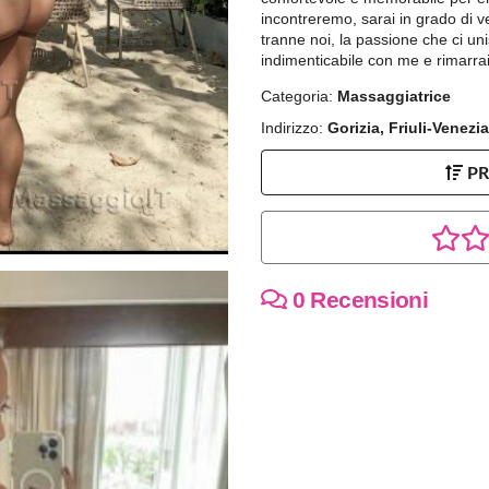
incontreremo, sarai in grado di v
tranne noi, la passione che ci 
indimenticabile con me e rimarra
Categoria:
Massaggiatrice
Indirizzo:
Gorizia, Friuli-Venezia
P
0 Recensioni