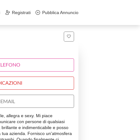
i
Registrati
Pubblica Annuncio
ELEFONO
ICAZIONI
EMAIL
e, allegra e sexy. Mi piace
municare con persone di qualsiasi
 brillante e indimenticabile e posso
la tua azienda. Fornisco un'atmosfera
ntrambi. Quando finalmente ci