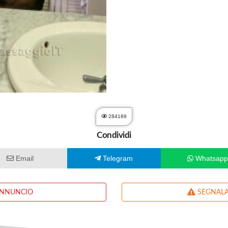
284189
Condividi
Email
Telegram
Whatsap
ANNUNCIO
SEGNALA