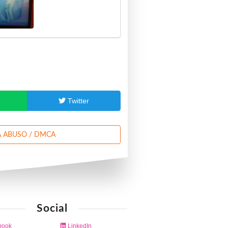
p
Twitter
 ABUSO / DMCA
Social
book
LinkedIn