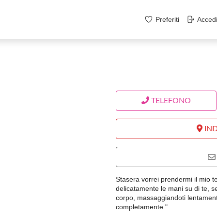
Preferiti
Acced
TELEFONO
IND
Stasera vorrei prendermi il mio t
delicatamente le mani su di te, se
corpo, massaggiandoti lentament
completamente."