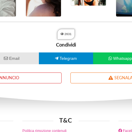
2631
Condividi
Email
Telegram
Whatsap
ANNUNCIO
SEGNALA
T&C
Politica rimozione contenuti
Face