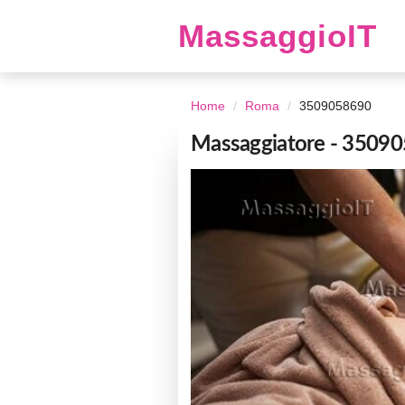
MassaggioIT
Home
Roma
3509058690
Massaggiatore - 3509