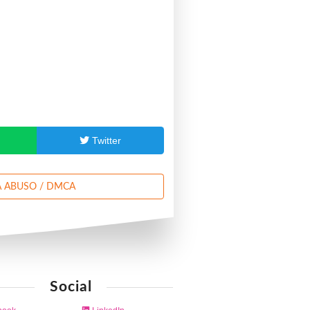
p
Twitter
 ABUSO / DMCA
Social