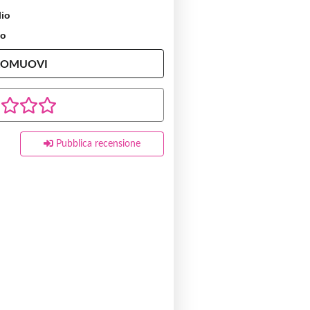
lio
io
ROMUOVI
Pubblica recensione