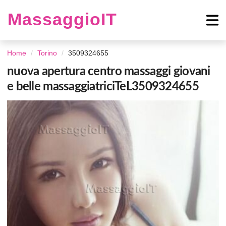
MassaggioIT
Home
Torino
3509324655
nuova apertura centro massaggi giovani
e belle massaggiatriciTeL3509324655