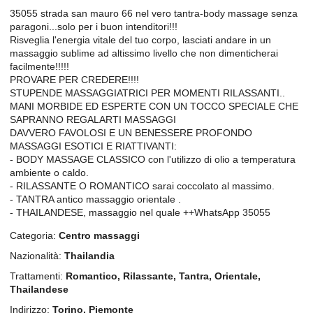
35055 strada san mauro 66 nel vero tantra-body massage senza
paragoni...solo per i buon intenditori!!!
Risveglia l'energia vitale del tuo corpo, lasciati andare in un
massaggio sublime ad altissimo livello che non dimenticherai
facilmente!!!!!
PROVARE PER CREDERE!!!!
STUPENDE MASSAGGIATRICI PER MOMENTI RILASSANTI..
MANI MORBIDE ED ESPERTE CON UN TOCCO SPECIALE CHE
SAPRANNO REGALARTI MASSAGGI
DAVVERO FAVOLOSI E UN BENESSERE PROFONDO
MASSAGGI ESOTICI E RIATTIVANTI:
- BODY MASSAGE CLASSICO con l'utilizzo di olio a temperatura
ambiente o caldo.
- RILASSANTE O ROMANTICO sarai coccolato al massimo.
- TANTRA antico massaggio orientale .
- THAILANDESE, massaggio nel quale ++WhatsApp 35055
Categoria:
Centro massaggi
Nazionalità:
Thailandia
Trattamenti:
Romantico, Rilassante, Tantra, Orientale,
Thailandese
Indirizzo:
Torino, Piemonte