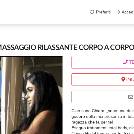
Preferiti
Acced
AMASSAGGIO RILASSANTE CORPO A CORP
T
IND
Ciao sono Chiara,,,sono una dolci
godere della mia presenza in tota
ragazza che fa per te!
Eseguo trattamenti total body, ril
Concediti del tempo per te, ti coc