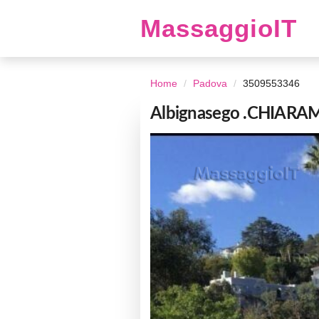
MassaggioIT
Home
Padova
3509553346
Albignasego .CHIAR