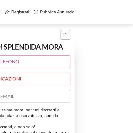
i
Registrati
Pubblica Annuncio
O! SPLENDIDA MORA
ELEFONO
ICAZIONI
EMAIL
ssima mora, se vuoi rilassarti e
le relax e riservatezza, sono la
assanti, e non solo!
coler e ti porter nel pieno del relax e