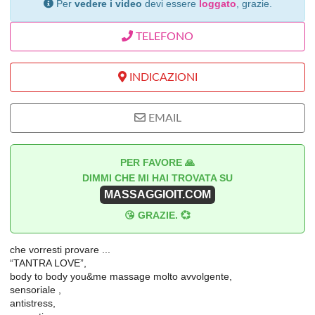
Per
vedere i video
devi essere
loggato
, grazie.
TELEFONO
INDICAZIONI
EMAIL
PER FAVORE 🙏
DIMMI CHE MI HAI TROVATA SU
MASSAGGIOIT.COM
😘 GRAZIE. 💞
che vorresti provare ...
“TANTRA LOVE”,
body to body you&me massage molto avvolgente,
sensoriale ,
antistress,