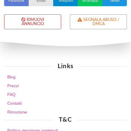
Facebook
Email
Telegram
Whatsapp
Twitter
RIMUOVI
SEGNALA ABUSO /
ANNUNCIO
DMCA
Links
Blog
Prezzi
FAQ
Contatti
Rimozione
T&C
Politica rimozione contenuti