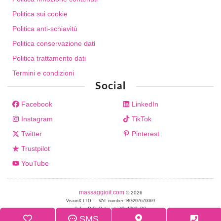
Politica sui cookie
Politica anti-schiavitù
Politica conservazione dati
Politica trattamento dati
Termini e condizioni
Social
Facebook
LinkedIn
Instagram
TikTok
Twitter
Pinterest
Trustpilot
YouTube
massaggioit.com
© 2026
VisionX LTD — VAT number: BG207670069
Sofia, G.S. Rakovski 42, 1202, BG
SMS