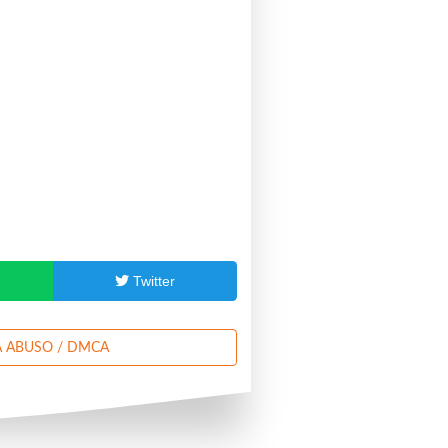
p
Twitter
 ABUSO / DMCA