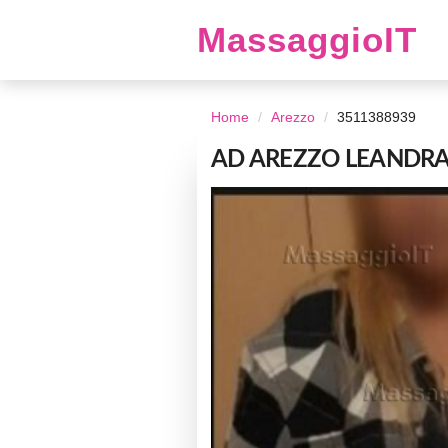
MassaggioIT
Home
Arezzo
3511388939
AD AREZZO LEANDRA 