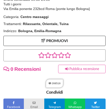
Tutti i giorni
Via Emilia ponente 232bcd Roma (ponte lungo Bologna}
Categoria:
Centro massaggi
Trattamenti:
Rilassante, Orientale, Tuina
Indirizzo:
Bologna, Emilia-Romagna
PROMUOVI
0 Recensioni
Pubblica recensione
268516
Condividi
Facebook
Email
Telegram
Whatsapp
Twitter