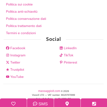
Politica sui cookie
Politica anti-schiavitù
Politica conservazione dati
Politica trattamento dati
Termini e condizioni
Social
Facebook
LinkedIn
Instagram
TikTok
Twitter
Pinterest
Trustpilot
YouTube
massaggioit.com
© 2026
VisionX LTD — VAT number: BG207670069
Sofia, G.S. Rakovski 42, 1202, BG
SMS