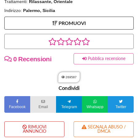
Trattamenti:
Rilassante, Orientale
Indirizzo:
Palermo, Sicilia
PROMUOVI
0 Recensioni
Pubblica recensione
269587
Condividi
Facebook
Email
Telegram
Whatsapp
Twitter
RIMUOVI
SEGNALA ABUSO /
ANNUNCIO
DMCA