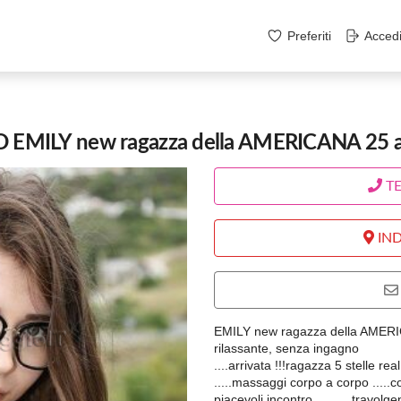
Preferiti
Acced
MILY new ragazza della AMERICANA 25 ann
T
IND
EMILY new ragazza della AMERIC
rilassante, senza ingagno
....arrivata !!!ragazza 5 stelle re
.....massaggi corpo a corpo .....c
piacevoli incontro.......... travolg