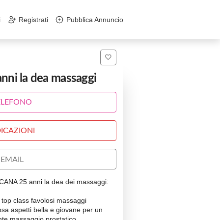
i
Registrati
Pubblica Annuncio
i la dea massaggi
ELEFONO
ICAZIONI
EMAIL
ANA 25 anni la dea dei massaggi:
al top class favolosi massaggi
osa aspetti bella e giovane per un
ente massaggio prostatico .......