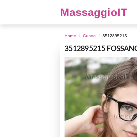
MassaggioIT
Home
Cuneo
3512895215
3512895215 FOSSANO E