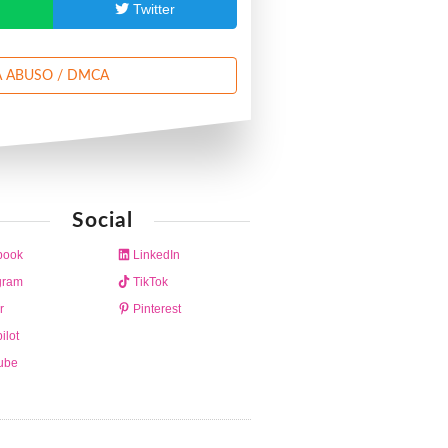
p
Twitter
 ABUSO / DMCA
Social
book
LinkedIn
gram
TikTok
r
Pinterest
ilot
ube