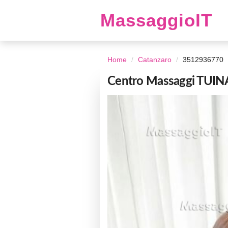
MassaggioIT
Home
Catanzaro
3512936770
Centro Massaggi TUINA,