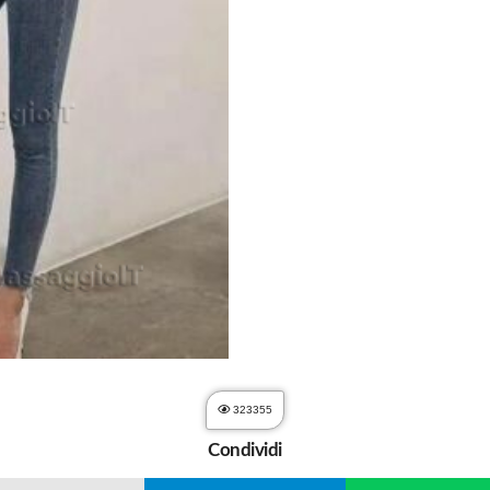
323355
Condividi