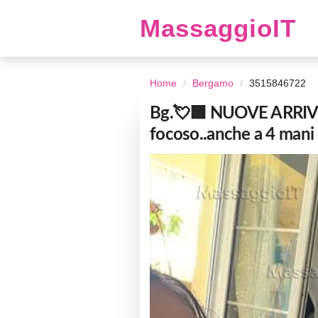
MassaggioIT
Home
Bergamo
3515846722
Bg.💘🟩 NUOVE ARRIV
focoso..anche a 4 mani