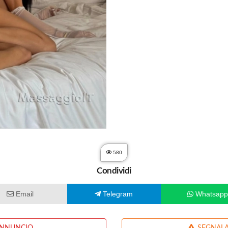
580
Condividi
Email
Telegram
Whatsap