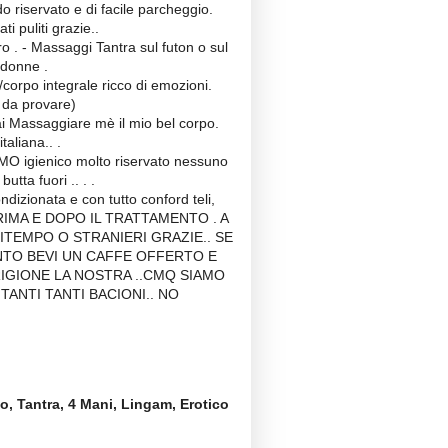
 riservato e di facile parcheggio.
ti puliti grazie..
 . - Massaggi Tantra sul futon o sul
 donne .
orpo integrale ricco di emozioni.
 da provare)
i Massaggiare mè il mio bel corpo.
taliana.. .
MO igienico molto riservato nessuno
utta fuori .. . .
dizionata e con tutto conford teli,
 PRIMA E DOPO IL TRATTAMENTO . A
TEMPO O STRANIERI GRAZIE.. SE
TO BEVI UN CAFFE OFFERTO E
RIGIONE LA NOSTRA ..CMQ SIAMO
. TANTI TANTI BACIONI.. NO
o, Tantra, 4 Mani, Lingam, Erotico