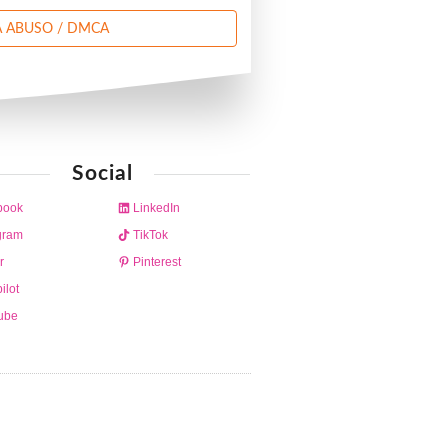
 ABUSO / DMCA
Social
book
LinkedIn
gram
TikTok
r
Pinterest
ilot
ube