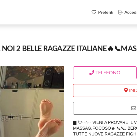
Preferiti
Acced
 NOI 2 BELLE RAGAZZE ITALIANE🔥📞MA
TELEFONO
IND
▆ 💘--⭐-- VIENI A PROVARE I
MASSAG.FOCOSO🔥 📞📞. BERG
TUTTE NUOVE RAGAZZE FIGH