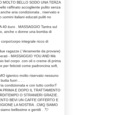
O MOLTO BELLO SODO UNA TERZA
o raffinato accogliente pulito senza
nche aria condizionata , riservato e
 uomini italiani educati puliti no
 40 èuro . MASSAGGIO Tantra sul
ento, anche x donne una bomba di
po/corpo integrale ricco di
e ragazze ( Veramente da provare)
oderati - MASSAGGIO YOU AND Mè
io bel corpo .con oli o creme di prima
he per feticisti come padroncina soft,
MO igienico molto riservato nessuno
utta fuori .. . .
ria condizionata e con tutto conforT
DOCCIA PRIMA E DOPO IL TRATTAMENTO
RDITEMPO O STRANIERI GRAZIE..
ENTO BEVI UN CAFFE OFFERTO E
RIGIONE LA NOSTRA ..CMQ SIAMO
amo bellissime e gentili . .💘