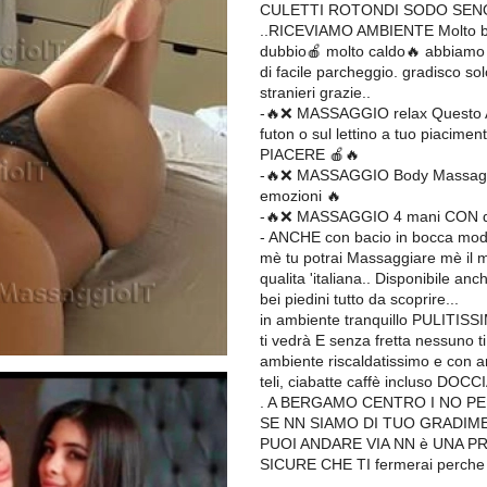
CULETTI ROTONDI SODO SEN
..RICEVIAMO AMBIENTE Molto bell
dubbio🍎 molto caldo🔥 abbiamo a
di facile parcheggio. gradisco solo
stranieri grazie..
-🔥❌ MASSAGGIO relax Questo A
futon o sul lettino a tuo piacim
PIACERE 🍎🔥
-🔥❌ MASSAGGIO Body Massag cor
emozioni 🔥
-🔥❌ MASSAGGIO 4 mani CON du
- ANCHE con bacio in bocca m
mè tu potrai Massaggiare mè il m
qualita 'italiana.. Disponibile anc
bei piedini tutto da scoprire...
in ambiente tranquillo PULITISSI
ti vedrà E senza fretta nessuno ti b
ambiente riscaldatissimo e con a
teli, ciabatte caffè incluso 
. A BERGAMO CENTRO I NO PE
SE NN SIAMO DI TUO GRADIM
PUOI ANDARE VIA NN è UNA P
SICURE CHE TI fermerai perche si