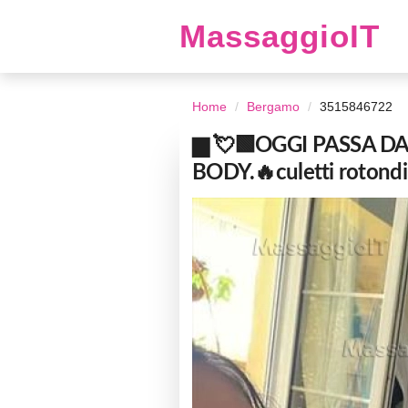
MassaggioIT
Home
Bergamo
3515846722
▆ 💘🟩OGGI PASSA DA
BODY.🔥culetti rotondi