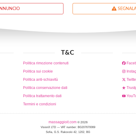
ANNUNCIO
SEGNALA
T&C
Politica rimozione contenuti
Face
Politica sui cookie
Insta
Politica anti-schiavitù
Twitte
Politica conservazione dati
Trustp
Politica trattamento dati
YouT
Termini e condizioni
massaggioit.com
© 2026
VisionX LTD — VAT number: BG207670069
Sofia, G.S. Rakovski 42, 1202, BG