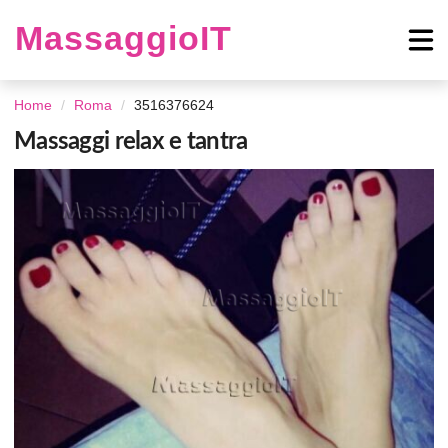
MassaggioIT
Home
Roma
3516376624
Massaggi relax e tantra