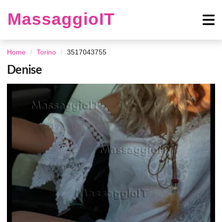
MassaggioIT
Home
Torino
3517043755
Denise